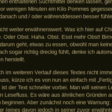
en enthaltenen Suchtmittel denken lassen, g
vor wenigen Minuten ein Kilo Pommes gegesse
 danach und / oder währenddessen besser fühle
icht weiter erwähnenswert. Was ich hier auf C
. Oder Obst. Haha. Obst. Esst mehr Obst! Birn
 darum geht, etwas zu essen, obwohl man keine
h sogar richtig dreckig fühlt, denke ich autom
n herstellt.
ich im weiteren Verlauf dieses Textes nicht im
ss, kürze ich es von nun an einfach mit „Fertig
st der Text schneller vorbei. Man will seinen Le
den Lesefluss. Es wäre aus ähnlichen Gründen a
u beginnen. Aber zunächst noch eine Warnung: 
er (eines davon jedoch in seiner zuvor erwähn