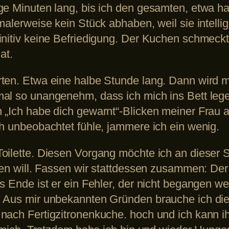
ge Minuten lang, bis ich den gesamten, etwa h
alerweise kein Stück abhaben, weil sie intellig
initiv keine Befriedigung. Der Kuchen schmeck
at.
ten. Etwa eine halbe Stunde lang. Dann wird mi
mal so unangenehm, dass ich mich ins Bett leg
 „Ich habe dich gewarnt“-Blicken meiner Frau au
ch unbeobachtet fühle, jammere ich ein wenig.
ilette. Diesen Vorgang möchte ich an dieser Ste
zen will. Fassen wir stattdessen zusammen: Der
s Ende ist er ein Fehler, der nicht begangen wer
. Aus mir unbekannten Gründen brauche ich di
nach Fertigzitronenkuche. hoch und ich kann 