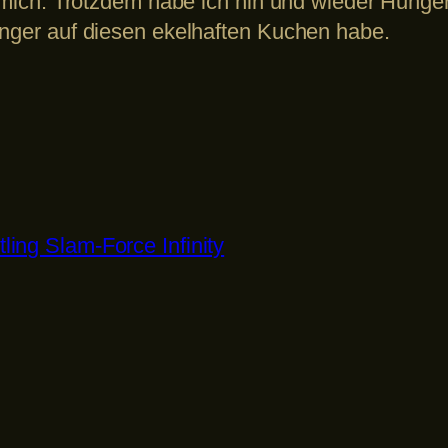
r mich. Trotzdem habe ich hin und wieder Hunge
unger auf diesen ekelhaften Kuchen habe.
ing Slam-Force Infinity