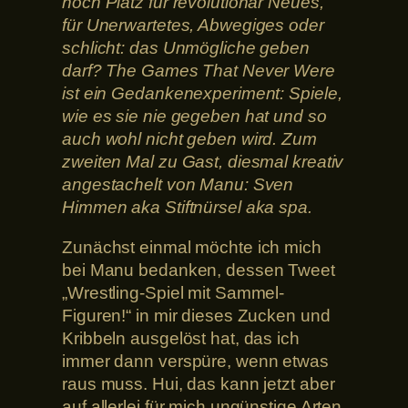
noch Platz für revolutionär Neues,
für Unerwartetes, Abwegiges oder
schlicht: das Unmögliche geben
darf? The Games That Never Were
ist ein Gedankenexperiment: Spiele,
wie es sie nie gegeben hat und so
auch wohl nicht geben wird. Zum
zweiten Mal zu Gast, diesmal kreativ
angestachelt von Manu: Sven
Himmen aka Stiftnürsel aka spa.
Zunächst einmal möchte ich mich
bei Manu bedanken, dessen Tweet
„Wrestling-Spiel mit Sammel-
Figuren!“ in mir dieses Zucken und
Kribbeln ausgelöst hat, das ich
immer dann verspüre, wenn etwas
raus muss. Hui, das kann jetzt aber
auf allerlei für mich ungünstige Arten