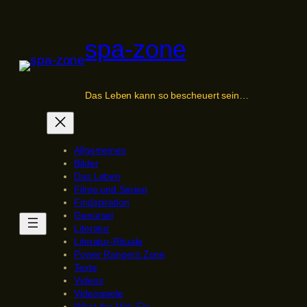
Zum
Inhalt
spa-zone
springen
Das Leben kann so bescheuert sein…
Allgemeines
Bilder
Das Leben
Filme und Serien
Findspiration
Genürsel
Literatur
Literatur-Rituale
Power Rangers Zone
Texte
Videos
Videospiele
What the Mini-Fig