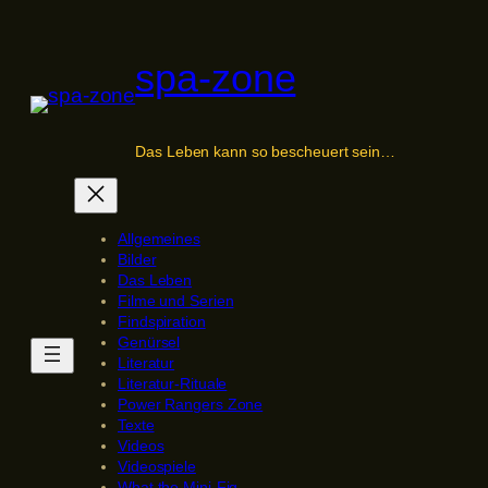
Zum
Inhalt
spa-zone
springen
Das Leben kann so bescheuert sein…
Allgemeines
Bilder
Das Leben
Filme und Serien
Findspiration
Genürsel
Literatur
Literatur-Rituale
Power Rangers Zone
Texte
Videos
Videospiele
What the Mini-Fig