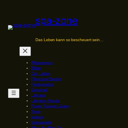
Zum
Inhalt
spa-zone
springen
Das Leben kann so bescheuert sein…
Allgemeines
Bilder
Das Leben
Filme und Serien
Findspiration
Genürsel
Literatur
Literatur-Rituale
Power Rangers Zone
Texte
Videos
Videospiele
What the Mini-Fig