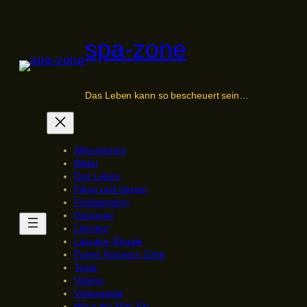
Zum
Inhalt
spa-zone
springen
Das Leben kann so bescheuert sein…
Allgemeines
Bilder
Das Leben
Filme und Serien
Findspiration
Genürsel
Literatur
Literatur-Rituale
Power Rangers Zone
Texte
Videos
Videospiele
What the Mini-Fig