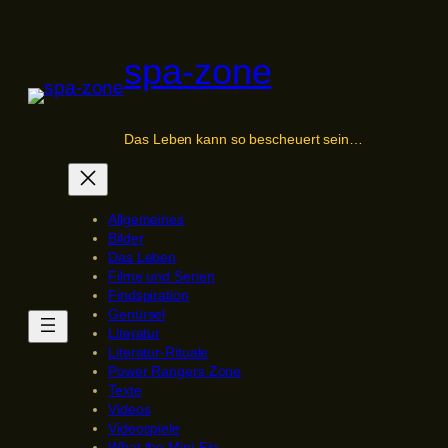
Zum
Inhalt
spa-zone
springen
Das Leben kann so bescheuert sein…
Allgemeines
Bilder
Das Leben
Filme und Serien
Findspiration
Genürsel
Literatur
Literatur-Rituale
Power Rangers Zone
Texte
Videos
Videospiele
What the Mini-Fig