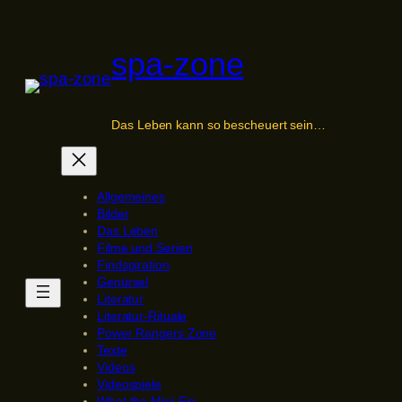
Zum
Inhalt
spa-zone
springen
Das Leben kann so bescheuert sein…
Allgemeines
Bilder
Das Leben
Filme und Serien
Findspiration
Genürsel
Literatur
Literatur-Rituale
Power Rangers Zone
Texte
Videos
Videospiele
What the Mini-Fig