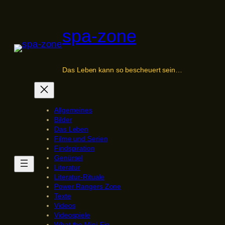
Zum
Inhalt
spa-zone
springen
Das Leben kann so bescheuert sein…
Allgemeines
Bilder
Das Leben
Filme und Serien
Findspiration
Genürsel
Literatur
Literatur-Rituale
Power Rangers Zone
Texte
Videos
Videospiele
What the Mini-Fig