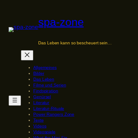
Zum
Inhalt
spa-zone
springen
Das Leben kann so bescheuert sein…
Allgemeines
Bilder
Das Leben
Filme und Serien
Findspiration
Genürsel
Literatur
Literatur-Rituale
Power Rangers Zone
Texte
Videos
Videospiele
What the Mini-Fig