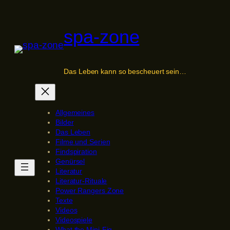
Zum
Inhalt
spa-zone
springen
Das Leben kann so bescheuert sein…
Allgemeines
Bilder
Das Leben
Filme und Serien
Findspiration
Genürsel
Literatur
Literatur-Rituale
Power Rangers Zone
Texte
Videos
Videospiele
What the Mini-Fig