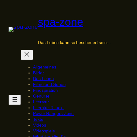
Zum
Inhalt
spa-zone
springen
Das Leben kann so bescheuert sein…
Allgemeines
Bilder
Das Leben
Filme und Serien
Findspiration
Genürsel
Literatur
Literatur-Rituale
Power Rangers Zone
Texte
Videos
Videospiele
What the Mini-Fig