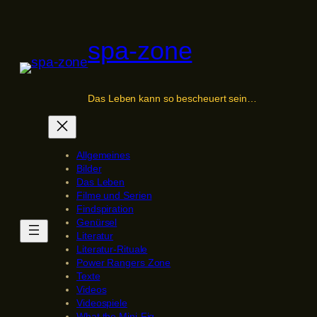
Zum
Inhalt
spa-zone
springen
Das Leben kann so bescheuert sein…
Allgemeines
Bilder
Das Leben
Filme und Serien
Findspiration
Genürsel
Literatur
Literatur-Rituale
Power Rangers Zone
Texte
Videos
Videospiele
What the Mini-Fig