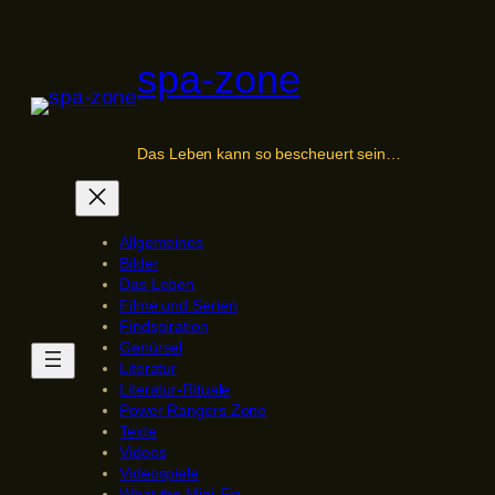
Zum
Inhalt
spa-zone
springen
Das Leben kann so bescheuert sein…
Allgemeines
Bilder
Das Leben
Filme und Serien
Findspiration
Genürsel
Literatur
Literatur-Rituale
Power Rangers Zone
Texte
Videos
Videospiele
What the Mini-Fig