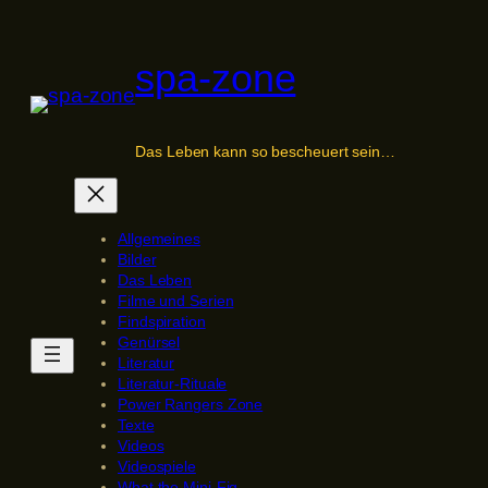
Zum
Inhalt
spa-zone
springen
Das Leben kann so bescheuert sein…
Allgemeines
Bilder
Das Leben
Filme und Serien
Findspiration
Genürsel
Literatur
Literatur-Rituale
Power Rangers Zone
Texte
Videos
Videospiele
What the Mini-Fig