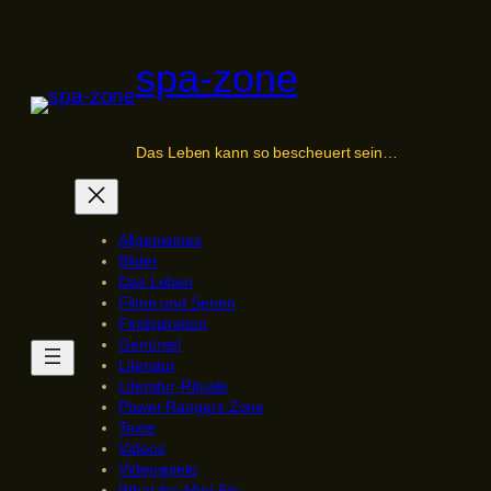
Zum
Inhalt
spa-zone
springen
Das Leben kann so bescheuert sein…
Allgemeines
Bilder
Das Leben
Filme und Serien
Findspiration
Genürsel
Literatur
Literatur-Rituale
Power Rangers Zone
Texte
Videos
Videospiele
What the Mini-Fig