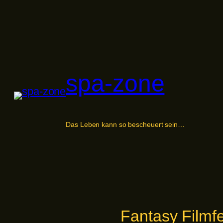
Zum
Inhalt
springen
spa-zone
Das Leben kann so bescheuert sein…
Fantasy Filmf