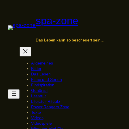
Zum
Inhalt
spa-zone
springen
Das Leben kann so bescheuert sein…
Allgemeines
Bilder
Das Leben
Filme und Serien
Findspiration
Genürsel
Literatur
Literatur-Rituale
Power Rangers Zone
Texte
Videos
Videospiele
What the Mini-Fig