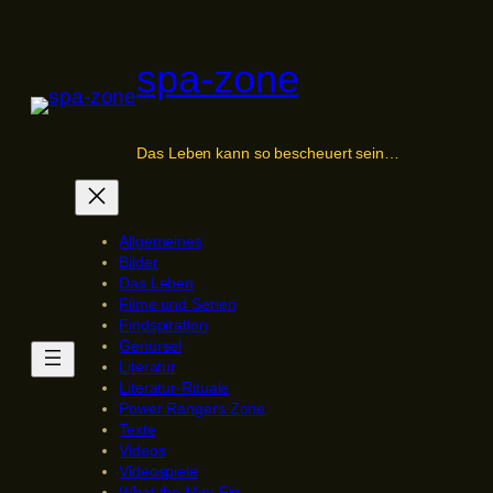
Zum
Inhalt
spa-zone
springen
Das Leben kann so bescheuert sein…
Allgemeines
Bilder
Das Leben
Filme und Serien
Findspiration
Genürsel
Literatur
Literatur-Rituale
Power Rangers Zone
Texte
Videos
Videospiele
What the Mini-Fig