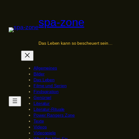
Zum
Inhalt
spa-zone
springen
Das Leben kann so bescheuert sein…
Allgemeines
Bilder
Das Leben
Filme und Serien
Findspiration
Genürsel
Literatur
Literatur-Rituale
Power Rangers Zone
Texte
Videos
Videospiele
What the Mini-Fig