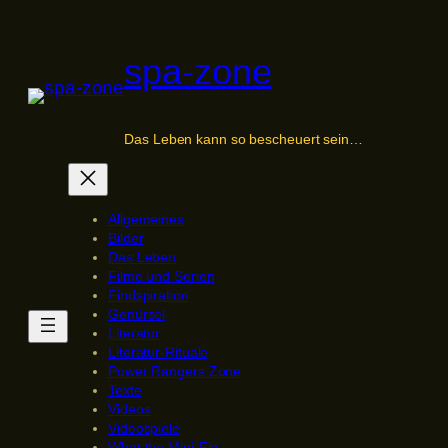
Zum
Inhalt
spa-zone
springen
Das Leben kann so bescheuert sein…
Allgemeines
Bilder
Das Leben
Filme und Serien
Findspiration
Genürsel
Literatur
Literatur-Rituale
Power Rangers Zone
Texte
Videos
Videospiele
What the Mini-Fig