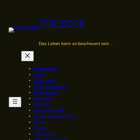
Zum
Inhalt
spa-zone
springen
Das Leben kann so bescheuert sein…
Allgemeines
Bilder
Das Leben
Filme und Serien
Findspiration
Genürsel
Literatur
Literatur-Rituale
Power Rangers Zone
Texte
Videos
Videospiele
What the Mini-Fig