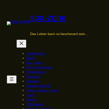
Zum
Inhalt
spa-zone
springen
Das Leben kann so bescheuert sein…
Allgemeines
Bilder
Das Leben
Filme und Serien
Findspiration
Genürsel
Literatur
Literatur-Rituale
Power Rangers Zone
Texte
Videos
Videospiele
What the Mini-Fig