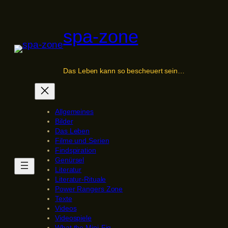
Zum
Inhalt
spa-zone
springen
Das Leben kann so bescheuert sein…
Allgemeines
Bilder
Das Leben
Filme und Serien
Findspiration
Genürsel
Literatur
Literatur-Rituale
Power Rangers Zone
Texte
Videos
Videospiele
What the Mini-Fig