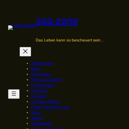
Zum
Inhalt
spa-zone
springen
Das Leben kann so bescheuert sein…
Allgemeines
Bilder
Das Leben
Filme und Serien
Findspiration
Genürsel
Literatur
Literatur-Rituale
Power Rangers Zone
Texte
Videos
Videospiele
What the Mini-Fig