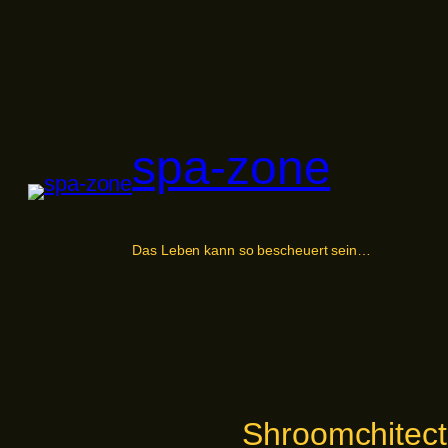
Zum
Inhalt
springen
spa-zone
Das Leben kann so bescheuert sein…
Shroomchitect