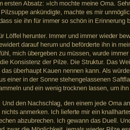
m ersten Absatz: »Ich mochte meine Oma. Sehr
r Pilzsuppe ankündigte, machte es mir unmöglic
dass sie ihn für immer so schön in Erinnerung 
für Löffel herunter. Immer und immer wieder bew
gewidert darauf herum und beförderte ihn in me
ühl, mich übergeben zu müssen, wurde immer st
e Konsistenz der Pilze. Die Struktur. Das Wei
das überhaupt Kauen nennen kann. Als würde
us einer in der Sonne stehengelassenen Saftf
sammeln und ein wenig trocknen lassen, um ihn
uf. Und den Nachschlag, den einem jede Oma and
r nichts anmerken. Ich lieferte mir ein knallha
chen abzubrechen. Ich gewann das Duell. Und
nd zwar die Möglichkeit, jemals wieder Pilze e