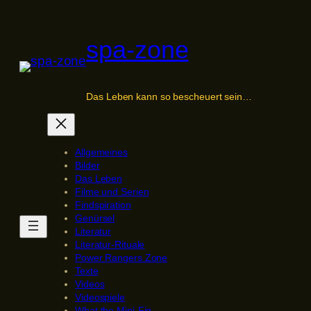
Zum
Inhalt
spa-zone
springen
Das Leben kann so bescheuert sein…
Allgemeines
Bilder
Das Leben
Filme und Serien
Findspiration
Genürsel
Literatur
Literatur-Rituale
Power Rangers Zone
Texte
Videos
Videospiele
What the Mini-Fig