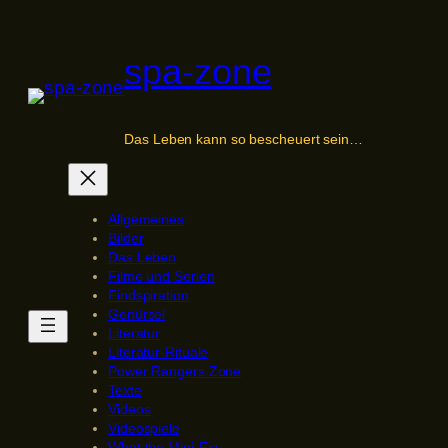
Zum
Inhalt
spa-zone
springen
Das Leben kann so bescheuert sein…
Allgemeines
Bilder
Das Leben
Filme und Serien
Findspiration
Genürsel
Literatur
Literatur-Rituale
Power Rangers Zone
Texte
Videos
Videospiele
What the Mini-Fig