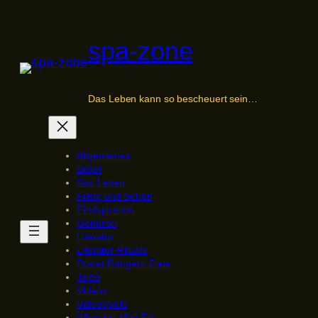
Zum
Inhalt
spa-zone
springen
Das Leben kann so bescheuert sein…
Allgemeines
Bilder
Das Leben
Filme und Serien
Findspiration
Genürsel
Literatur
Literatur-Rituale
Power Rangers Zone
Texte
Videos
Videospiele
What the Mini-Fig