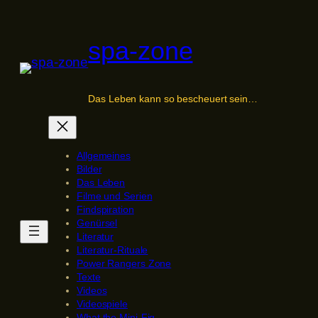
Zum
Inhalt
spa-zone
springen
Das Leben kann so bescheuert sein…
Allgemeines
Bilder
Das Leben
Filme und Serien
Findspiration
Genürsel
Literatur
Literatur-Rituale
Power Rangers Zone
Texte
Videos
Videospiele
What the Mini-Fig