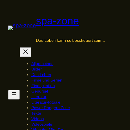
Zum
Inhalt
spa-zone
springen
Das Leben kann so bescheuert sein…
Allgemeines
Bilder
Das Leben
Filme und Serien
Findspiration
Genürsel
Literatur
Literatur-Rituale
Power Rangers Zone
Texte
Videos
Videospiele
What the Mini-Fig