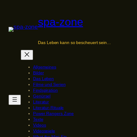
Zum
Inhalt
spa-zone
springen
Das Leben kann so bescheuert sein…
Allgemeines
Bilder
Das Leben
Filme und Serien
Findspiration
Genürsel
Literatur
Literatur-Rituale
Power Rangers Zone
Texte
Videos
Videospiele
What the Mini-Fig