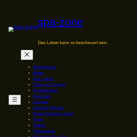
Zum
Inhalt
spa-zone
springen
Das Leben kann so bescheuert sein…
Allgemeines
Bilder
Das Leben
Filme und Serien
Findspiration
Genürsel
Literatur
Literatur-Rituale
Power Rangers Zone
Texte
Videos
Videospiele
What the Mini-Fig