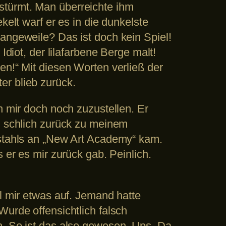
stürmt. Man überreichte ihm
kelt warf er es in die dunkelste
angeweile? Das ist doch kein Spiel!
Idiot, der lilafarbene Berge malt!
en!“ Mit diesen Worten verließ der
er blieb zurück.
n mir doch noch zuzustellen. Er
nd schlich zurück zu meinem
bstahls an „New Art Academy“ kam.
 er es mir zurück gab. Peinlich.
el mir etwas auf. Jemand hatte
Wurde offensichtlich falsch
h. So ist das also gewesen. Ups. Da