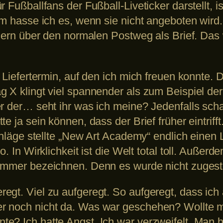
 Fußballfans der Fußball-Liveticker darstellt, i
um hasse ich es, wenn sie nicht angeboten wird.
ondern über den normalen Postweg als Brief. Da
 Liefertermin, auf den ich mich freuen konnte. Di
 X klingt viel spannender als zum Beispiel der
er der… seht ihr was ich meine? Jedenfalls sch
e ja sein können, dass der Brief früher eintrifft
schläge stellte „New Art Academy“ endlich eine
so. In Wirklichkeit ist die Welt total toll. Auß
immer bezeichnen. Denn es wurde nicht zugeste
egt. Viel zu aufgeregt. So aufgeregt, dass ic
r noch nicht da. Was war geschehen? Wollte m
e? Ich hatte Angst. Ich war verzweifelt. Man 