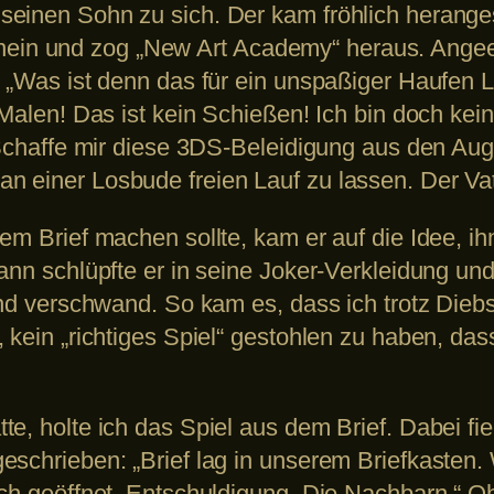
seinen Sohn zu sich. Der kam fröhlich herange
 hinein und zog „New Art Academy“ heraus. Angee
. „Was ist denn das für ein unspaßiger Haufen L
Malen! Das ist kein Schießen! Ich bin doch kein 
 Schaffe mir diese 3DS-Beleidigung aus den Aug
 einer Losbude freien Lauf zu lassen. Der Vat
em Brief machen sollte, kam er auf die Idee, ih
dann schlüpfte er in seine Joker-Verkleidung u
 und verschwand. So kam es, dass ich trotz Die
 kein „richtiges Spiel“ gestohlen zu haben, dass
e, holte ich das Spiel aus dem Brief. Dabei fi
schrieben: „Brief lag in unserem Briefkasten. 
ich geöffnet. Entschuldigung. Die Nachbarn.“ O