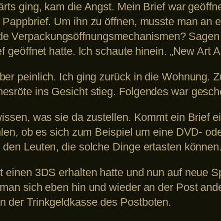
ärts ging, kam die Angst. Mein Brief war geöff
n Pappbrief. Um ihn zu öffnen, musste man an
de Verpackungsöffnungsmechanismen? Sagen wi
ef geöffnet hatte. Ich schaute hinein. „New Art
ber peinlich. Ich ging zurück in die Wohnung.
esröte ins Gesicht stieg. Folgendes war gesc
wissen, was sie da zustellen. Kommt ein Brief 
ühlen, ob es sich zum Beispiel um eine DVD- od
u den Leuten, die solche Dinge ertasten können
st einen 3DS erhalten hatte und nun auf neue S
s man sich eben hin und wieder an der Post and
n der Trinkgeldkasse des Postboten.