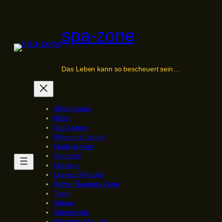
Zum
Inhalt
spa-zone
springen
Das Leben kann so bescheuert sein…
Allgemeines
Bilder
Das Leben
Filme und Serien
Findspiration
Genürsel
Literatur
Literatur-Rituale
Power Rangers Zone
Texte
Videos
Videospiele
What the Mini-Fig