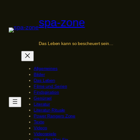
Zum
Inhalt
spa-zone
springen
Das Leben kann so bescheuert sein…
Allgemeines
Bilder
Das Leben
Filme und Serien
Findspiration
Genürsel
Literatur
Literatur-Rituale
Power Rangers Zone
Texte
Videos
Videospiele
What the Mini-Fig