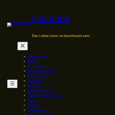
Zum
Inhalt
spa-zone
springen
Das Leben kann so bescheuert sein…
Allgemeines
Bilder
Das Leben
Filme und Serien
Findspiration
Genürsel
Literatur
Literatur-Rituale
Power Rangers Zone
Texte
Videos
Videospiele
What the Mini-Fig