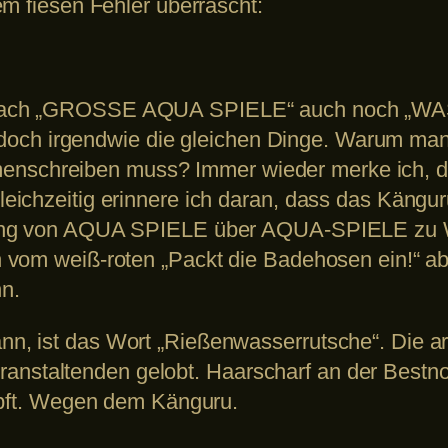
em fiesen Fehler überrascht:
 nach „GROSSE AQUA SPIELE“ auch noch „W
as doch irgendwie die gleichen Dinge. Warum m
chreiben muss? Immer wieder merke ich, dass
eichzeitig erinnere ich daran, dass das Kängu
rgang von AQUA SPIELE über AQUA-SPIELE z
vom weiß-roten „Packt die Badehosen ein!“ abg
n.
n, ist das Wort „Rießenwasserrutsche“. Die a
Veranstaltenden gelobt. Haarscharf an der Bestnot
üpft. Wegen dem Känguru.