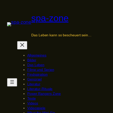
Zum
Inhalt
spa-zone
springen
Das Leben kann so bescheuert sein…
Allgemeines
Bilder
Das Leben
Filme und Serien
Findspiration
Genürsel
Literatur
Literatur-Rituale
Power Rangers Zone
Texte
Videos
Videospiele
What the Mini-Fig