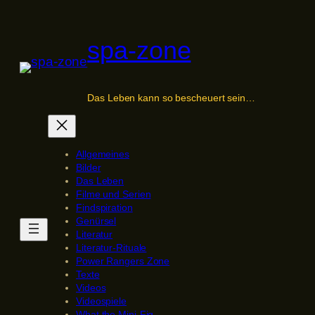
Zum
Inhalt
spa-zone
springen
Das Leben kann so bescheuert sein…
Allgemeines
Bilder
Das Leben
Filme und Serien
Findspiration
Genürsel
Literatur
Literatur-Rituale
Power Rangers Zone
Texte
Videos
Videospiele
What the Mini-Fig