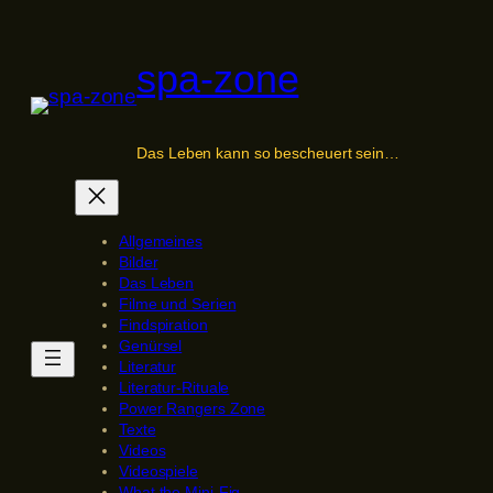
Zum
Inhalt
spa-zone
springen
Das Leben kann so bescheuert sein…
Allgemeines
Bilder
Das Leben
Filme und Serien
Findspiration
Genürsel
Literatur
Literatur-Rituale
Power Rangers Zone
Texte
Videos
Videospiele
What the Mini-Fig