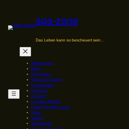
Zum
Inhalt
spa-zone
springen
Das Leben kann so bescheuert sein…
Allgemeines
Bilder
Das Leben
Filme und Serien
Findspiration
Genürsel
Literatur
Literatur-Rituale
Power Rangers Zone
Texte
Videos
Videospiele
What the Mini-Fig