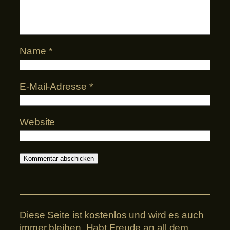
Name
*
E-Mail-Adresse
*
Website
Diese Seite ist kostenlos und wird es auch
immer bleiben. Habt Freude an all dem