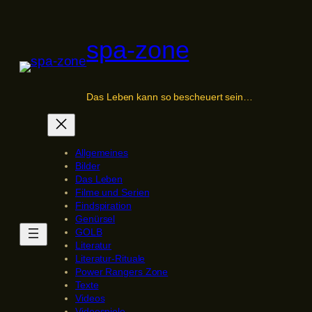
Zum
Inhalt
spa-zone
springen
Das Leben kann so bescheuert sein…
Allgemeines
Bilder
Das Leben
Filme und Serien
Findspiration
Genürsel
GOLB
Literatur
Literatur-Rituale
Power Rangers Zone
Texte
Videos
Videospiele