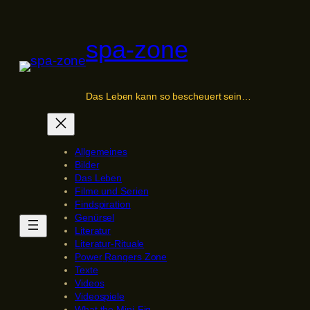
Zum
Inhalt
spa-zone
springen
Das Leben kann so bescheuert sein…
Allgemeines
Bilder
Das Leben
Filme und Serien
Findspiration
Genürsel
Literatur
Literatur-Rituale
Power Rangers Zone
Texte
Videos
Videospiele
What the Mini-Fig