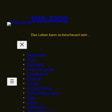
Zum
Inhalt
spa-zone
springen
Das Leben kann so bescheuert sein…
Allgemeines
Bilder
Das Leben
Filme und Serien
Findspiration
Genürsel
Literatur
Literatur-Rituale
Power Rangers Zone
Texte
Videos
Videospiele
What the Mini-Fig