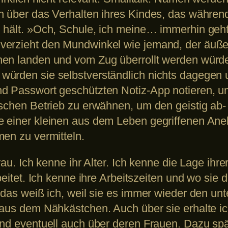
n über das Verhalten ihres Kindes, das währen
 hält. »Och, Schule, ich meine… immerhin geh
erzieht den Mundwinkel wie jemand, der äußerli
nen landen und vom Zug überrollt werden wür
ürden sie selbstverständlich nichts dagegen u
nd Passwort geschützten Notiz-App notieren, u
ischen Betrieb zu erwähnen, um den geistig ab-
e einer kleinen aus dem Leben gegriffenen Ane
men zu vermitteln.
Frau. Ich kenne ihr Alter. Ich kenne die Lage ih
beitet. Ich kenne ihre Arbeitszeiten und wo sie d
 das weiß ich, weil sie es immer wieder den unt
 aus dem Nähkästchen. Auch über sie erhalte ic
und eventuell auch über deren Frauen. Dazu spä