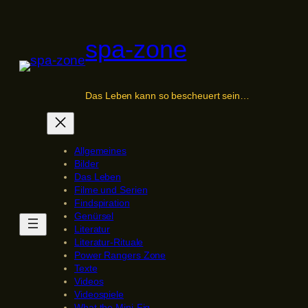
Zum
Inhalt
spa-zone
springen
Das Leben kann so bescheuert sein…
Allgemeines
Bilder
Das Leben
Filme und Serien
Findspiration
Genürsel
Literatur
Literatur-Rituale
Power Rangers Zone
Texte
Videos
Videospiele
What the Mini-Fig