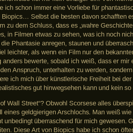
tte ich schon immer eine Vorliebe für phantastis
Biopics… Selbst die besten davon schafften es b
 kam zu dem Schluss, dass es „wahre Geschicht
, in Filmen etwas zu sehen, was ich noch nicht 
, die Phantasie anregen, staunen und überrasch
el leichter, als wenn ein Film nur den bekannte
ig anders bewerte, sobald ich weiß, dass er mi
r den Anspruch, unterhalten zu werden, sondern
re ich mich über künstlerische Freiheit bei d
listisches gut hinwegsehen kann und kein so st
f Wall Street“? Obwohl Scorsese alles überspitz
ll eines geldgierigen Arschlochs. Man weiß wie
t unbedingt überraschend für mich gewesen. G
iten. Diese Art von Biopics habe ich schon öft