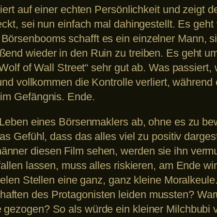
siert auf einer echten Persönlichkeit und zeig
eckt, sei nun einfach mal dahingestellt. Es geh
Börsenbooms schafft es ein einzelner Mann, si
ßend wieder in den Ruin zu treiben. Es geht u
 Wolf of Wall Street“ sehr gut ab. Was passiert,
 und vollkommen die Kontrolle verliert, während 
 im Gefängnis. Ende.
as Leben eines Börsenmaklers ab, ohne es zu be
as Gefühl, dass das alles viel zu positiv darges
nner diesen Film sehen, werden sie ihn vermu
fallen lassen, muss alles riskieren, am Ende w
vielen Stellen eine ganz, ganz kleine Moralkeul
aften des Protagonisten leiden mussten? Waru
 gezogen? So als würde ein kleiner Milchbubi v