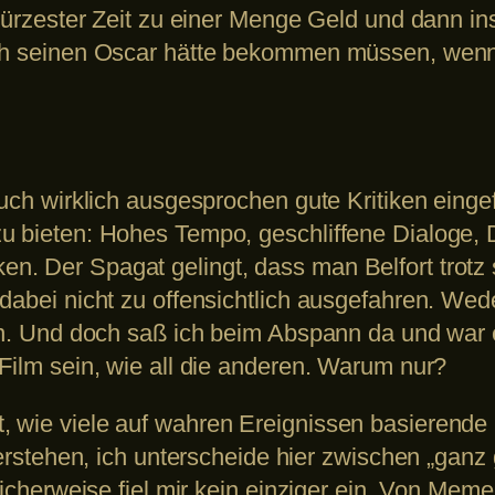
 kürzester Zeit zu einer Menge Geld und dann i
ich seinen Oscar hätte bekommen müssen, wenn
 auch wirklich ausgesprochen gute Kritiken ei
 bieten: Hohes Tempo, geschliffene Dialoge, Di
 Der Spagat gelingt, dass man Belfort trotz se
dabei nicht zu offensichtlich ausgefahren. Wed
ren. Und doch saß ich beim Abspann da und war
Film sein, wie all die anderen. Warum nur?
 wie viele auf wahren Ereignissen basierende 
verstehen, ich unterscheide hier zwischen „ganz g
licherweise fiel mir kein einziger ein. Von Mem