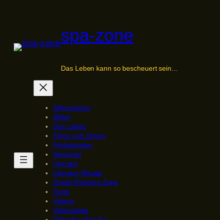
Zum
Inhalt
spa-zone
springen
Das Leben kann so bescheuert sein…
Allgemeines
Bilder
Das Leben
Filme und Serien
Findspiration
Genürsel
Literatur
Literatur-Rituale
Power Rangers Zone
Texte
Videos
Videospiele
What the Mini-Fig